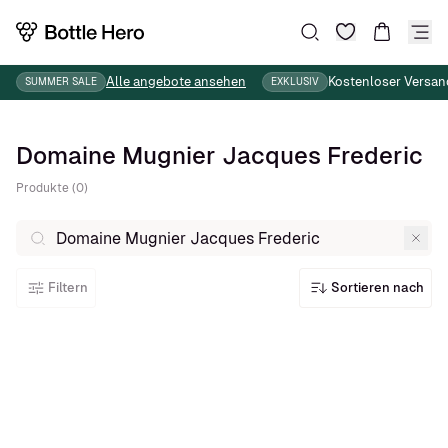
Wunschliste
Suche
Warenkor
Alle angebote ansehen
Kostenloser Versan
SUMMER SALE
EXKLUSIV
Domaine Mugnier Jacques Frederic
Produkte (0)
Filtern
Sortieren nach