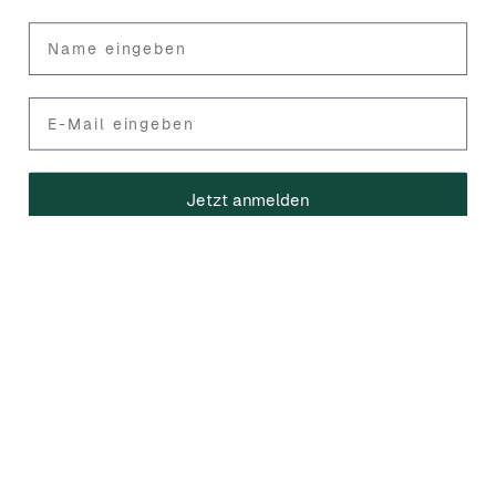
Mail
Jetzt anmelden
Bottle Hero ApS
Handelsregisternummer: DK43483986
Amaliegade 16C