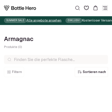
Wunschliste
Suche
Warenkor
Alle angebote ansehen
Kostenloser Versan
SUMMER SALE
EXKLUSIV
Armagnac
Produkte (0)
Filtern
Sortieren nach