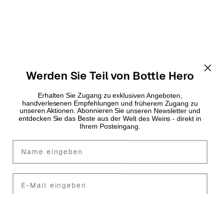
Werden Sie Teil von Bottle Hero
Erhalten Sie Zugang zu exklusiven Angeboten,
handverlesenen Empfehlungen und früherem Zugang zu
unseren Aktionen. Abonnieren Sie unseren Newsletter und
entdecken Sie das Beste aus der Welt des Weins - direkt in
Ihrem Posteingang.
Fornavn
Mail
Jetzt anmelden
Armagnac ist eine der ältesten
Spirituosen
der Welt und ein
wunderbares Beispiel für die reiche Tradition und Handwerkskunst