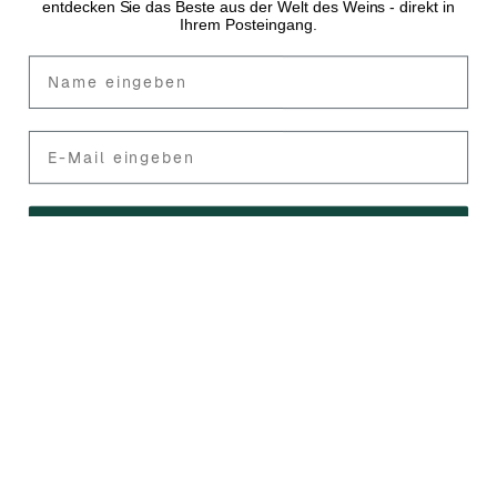
Fornavn
Mail
Jetzt anmelden
Bottle Hero ApS
Handelsregisternummer: DK43483986
Amaliegade 16C