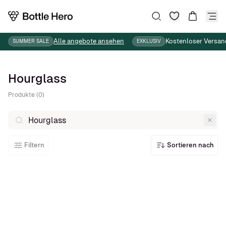
Wunschliste
Suche
Warenkor
Alle angebote ansehen
Kostenloser Versan
SUMMER SALE
EXKLUSIV
Hourglass
Produkte (0)
Filtern
Sortieren nach