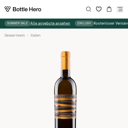
Wunschliste
Suche
Warenkor
Alle angebote ansehen
Kostenloser Versan
SUMMER SALE
EXKLUSIV
Dessertwein
Italien