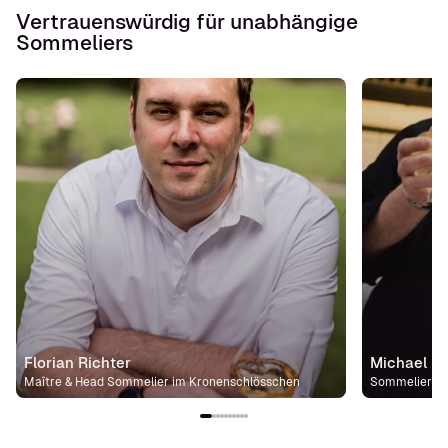
Vertrauenswürdig für unabhängige
Sommeliers
Florian Richter
Michael St
Maître & Head Sommelier im Kronenschlösschen
Sommelier im