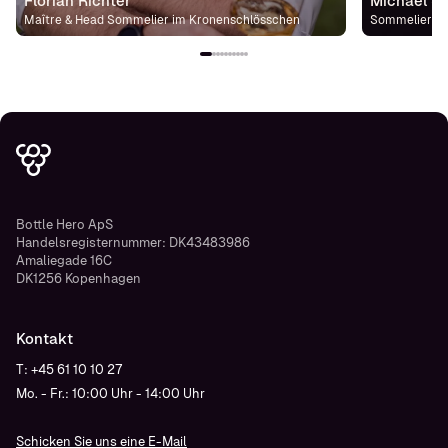
Florian Richter
Michael St
Maître & Head Sommelier im Kronenschlösschen
Sommelier im
Bottle Hero ApS
Handelsregisternummer: DK43483986
Amaliegade 16C
DK1256 Kopenhagen
Kontakt
T: +45 61 10 10 27
Mo. - Fr.: 10:00 Uhr - 14:00 Uhr
Schicken Sie uns eine E-Mail