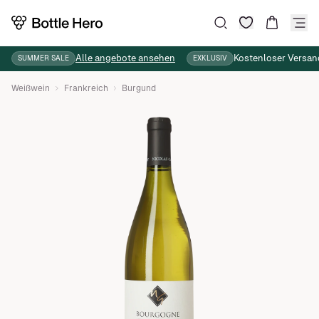
Wunschliste
Suche
Warenkor
Alle angebote ansehen
Kostenloser Versan
SUMMER SALE
EXKLUSIV
Weißwein
Frankreich
Burgund