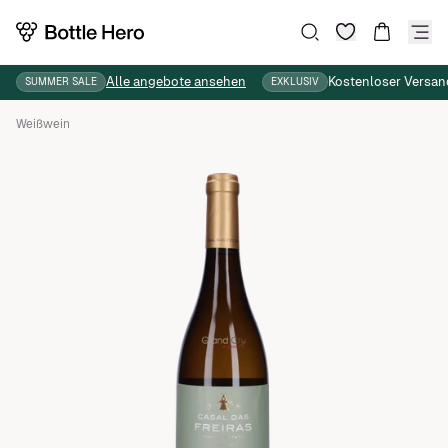
Wunschliste
Suche
Warenkor
Alle angebote ansehen
Kostenloser Versan
SUMMER SALE
EXKLUSIV
Weißwein