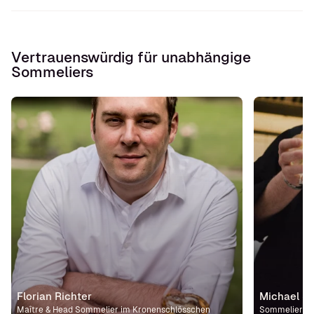
Vertrauenswürdig für unabhängige
Sommeliers
Florian Richter
Michael St
Maître & Head Sommelier im Kronenschlösschen
Sommelier im