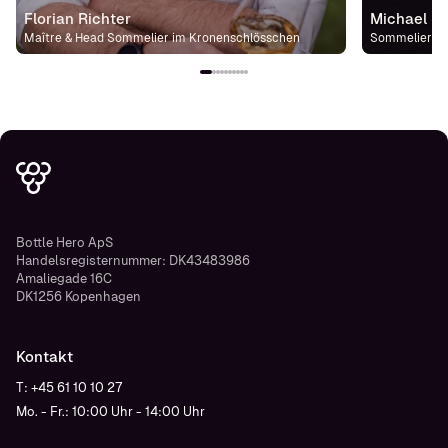
Florian Richter
Michael St
Maître & Head Sommelier im Kronenschlösschen
Sommelier im
Bottle Hero ApS
Handelsregisternummer: DK43483986
Amaliegade 16C
DK1256 Kopenhagen
Kontakt
T: +45 61 10 10 27
Mo. - Fr.: 10:00 Uhr - 14:00 Uhr