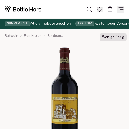
Wunschliste
Suche
Warenkor
Alle angebote ansehen
Kostenloser Versan
SUMMER SALE
EXKLUSIV
Rotwein
Frankreich
Bordeaux
Wenige übrig