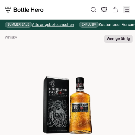
Wunschliste
Suche
Warenkor
Alle angebote ansehen
Kostenloser Versan
SUMMER SALE
EXKLUSIV
Whisky
Wenige übrig