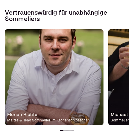
Vertrauenswürdig für unabhängige
Sommeliers
Florian Richter
Michael St
Maître & Head Sommelier im Kronenschlösschen
Sommelier im