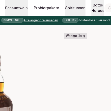
Bottle
Schaumwein
Spirituosen
Probierpakete
Heroes
Alle angebote ansehen
Kostenloser Versand
SUMMER SALE
EXKLUSIV
Wenige übrig