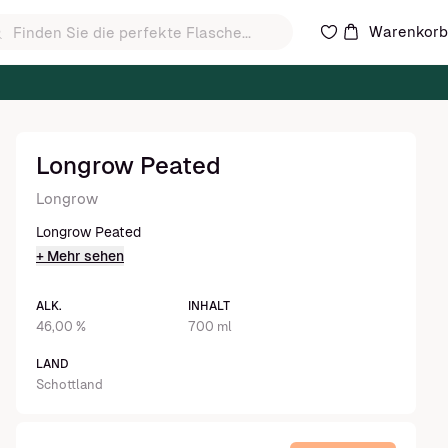
Warenkor
Longrow Peated
Longrow
Longrow Peated
+ Mehr sehen
ALK.
INHALT
46,00 %
700 ml
LAND
Schottland