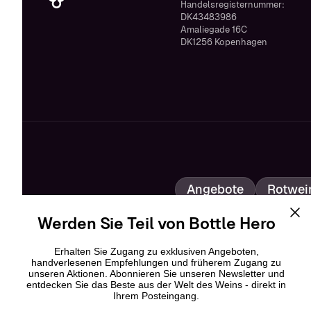
Handelsregisternummer:
DK43483986
Amaliegade 16C
DK1256 Kopenhagen
Angebote
Rotwei
Roséwein
Champ
Werden Sie Teil von Bottle Hero
Bottle Heroes
Erhalten Sie Zugang zu exklusiven Angeboten,
handverlesenen Empfehlungen und früherem Zugang zu
unseren Aktionen. Abonnieren Sie unseren Newsletter und
entdecken Sie das Beste aus der Welt des Weins - direkt in
Ihrem Posteingang.