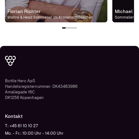
Florian Richter
Michael St
Maître & Head Sommelier im Kronenschlösschen
Sommelier im
Bottle Hero ApS
Handelsregisternummer: DK43483986
Amaliegade 16C
DK1256 Kopenhagen
Kontakt
T: +45 61 10 10 27
Mo. - Fr.: 10:00 Uhr - 14:00 Uhr