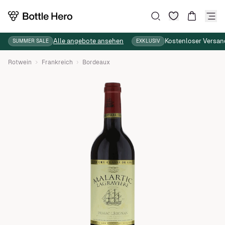
Wunschliste
Suche
Warenkor
Alle angebote ansehen
Kostenloser Versan
SUMMER SALE
EXKLUSIV
Rotwein
Frankreich
Bordeaux