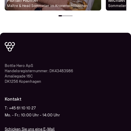
Florian Richter
Michael St
Maître & Head Sommelier im Kronenschlösschen
Sommelier im
Bottle Hero ApS
Handelsregisternummer: DK43483986
Amaliegade 16C
DK1256 Kopenhagen
Kontakt
T: +45 61 10 10 27
Mo. - Fr.: 10:00 Uhr - 14:00 Uhr
Schicken Sie uns eine E-Mail