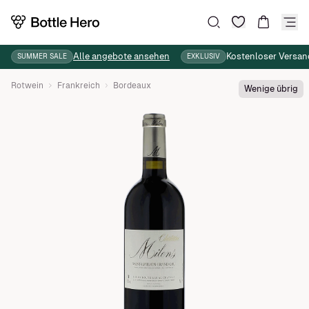
Wunschliste
Suche
Warenkor
Alle angebote ansehen
Kostenloser Versan
SUMMER SALE
EXKLUSIV
Rotwein
Frankreich
Bordeaux
Wenige übrig