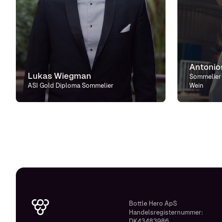
Antonios
Lukas Wiegman
Sommelier
ASI Gold Diploma Sommelier
Wein
Bottle Hero ApS
Handelsregisternummer:
DK43483986