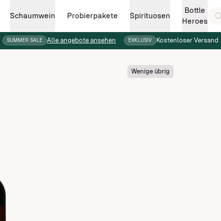
Bottle
Schaumwein
Spirituosen
Probierpakete
Heroes
Alle angebote ansehen
Kostenloser Versand
SUMMER SALE
EXKLUSIV
Wenige übrig