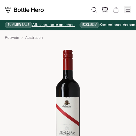
Wunschliste
Suche
Warenkor
Alle angebote ansehen
Kostenloser Versan
SUMMER SALE
EXKLUSIV
Rotwein
Australien