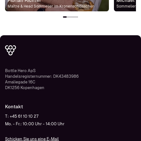
Florian Richter
Michael St
Maître & Head Sommelier im Kronenschlösschen
Sommelier im
Bottle Hero ApS
Handelsregisternummer: DK43483986
Amaliegade 16C
DK1256 Kopenhagen
Kontakt
T: +45 61 10 10 27
Mo. - Fr.: 10:00 Uhr - 14:00 Uhr
Schicken Sie uns eine E-Mail