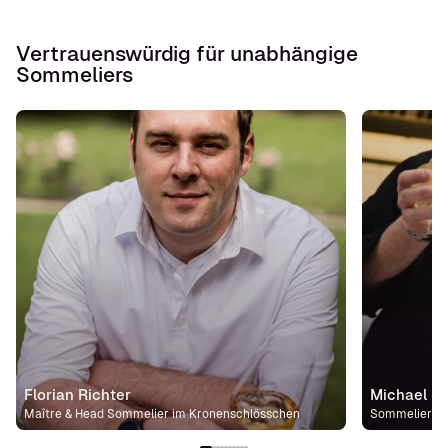
Vertrauenswürdig für unabhängige
Sommeliers
Florian Richter
Michael St
Maître & Head Sommelier im Kronenschlösschen
Sommelier im