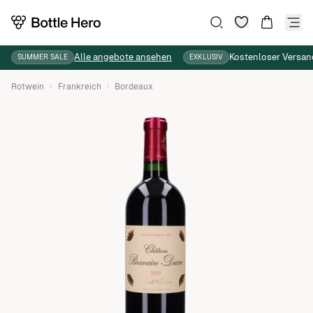
Wunschliste
Suche
Warenkor
Alle angebote ansehen
Kostenloser Versan
SUMMER SALE
EXKLUSIV
Rotwein
Frankreich
Bordeaux