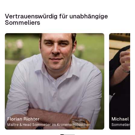
Vertrauenswürdig für unabhängige
Sommeliers
Florian Richter
Michael St
Maître & Head Sommelier im Kronenschlösschen
Sommelier im