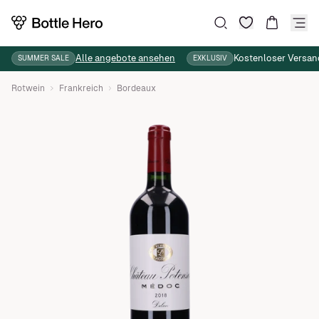
Wunschliste
Suche
Warenkor
Alle angebote ansehen
Kostenloser Versan
SUMMER SALE
EXKLUSIV
Rotwein
Frankreich
Bordeaux