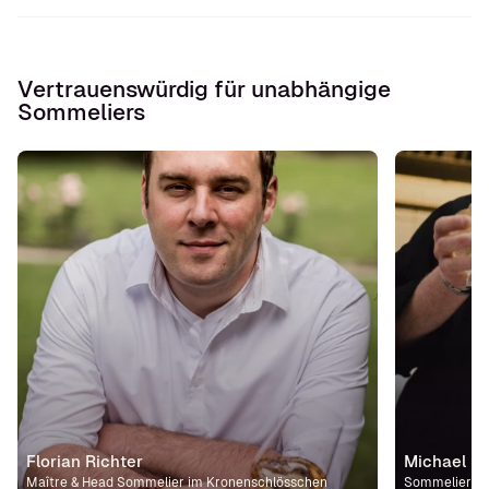
Vertrauenswürdig für unabhängige
Sommeliers
Florian Richter
Michael St
Maître & Head Sommelier im Kronenschlösschen
Sommelier im