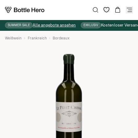
Wunschliste
Suche
Warenkor
Alle angebote ansehen
Kostenloser Versan
SUMMER SALE
EXKLUSIV
Weißwein
Frankreich
Bordeaux