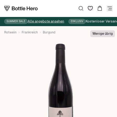
Wunschliste
Suche
Warenkor
Alle angebote ansehen
Kostenloser Versan
SUMMER SALE
EXKLUSIV
Rotwein
Frankreich
Burgund
Wenige übrig